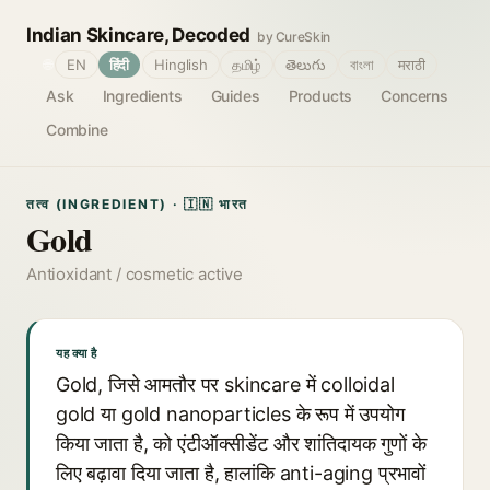
Indian Skincare, Decoded
by CureSkin
🌐
EN
हिंदी
Hinglish
தமிழ்
తెలుగు
বাংলা
मराठी
Ask
Ingredients
Guides
Products
Concerns
Combine
तत्व (INGREDIENT) · 🇮🇳 भारत
Gold
Antioxidant / cosmetic active
यह क्या है
Gold, जिसे आमतौर पर skincare में colloidal
gold या gold nanoparticles के रूप में उपयोग
किया जाता है, को एंटीऑक्सीडेंट और शांतिदायक गुणों के
लिए बढ़ावा दिया जाता है, हालांकि anti-aging प्रभावों