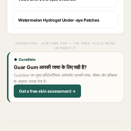
Watermelon Hydrogel Under-eye Patches
PROMOTION · OUR OWN APP — THE FREE TOOLS WORK
WITHOUT IT
◆ CureSkin
Guar Gum आपकी त्वचा के लिए सही है?
CureSkin का मुफ़्त डर्मेटोलॉजिस्ट असेसमेंट आपकी त्वचा, मौसम और इतिहास
के अनुसार सलाह देता है।
Get a free skin assessment →