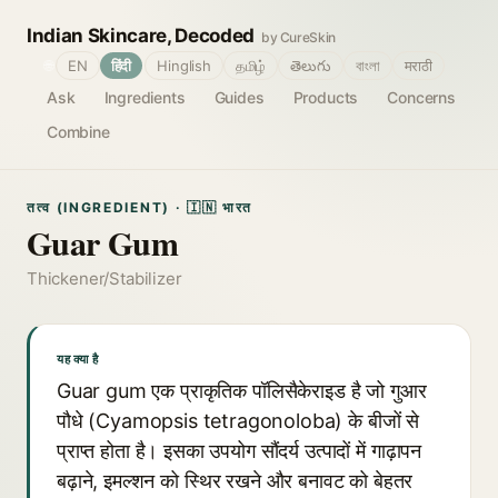
Indian Skincare, Decoded
by CureSkin
🌐
EN
हिंदी
Hinglish
தமிழ்
తెలుగు
বাংলা
मराठी
Ask
Ingredients
Guides
Products
Concerns
Combine
तत्व (INGREDIENT) · 🇮🇳 भारत
Guar Gum
Thickener/Stabilizer
यह क्या है
Guar gum एक प्राकृतिक पॉलिसैकेराइड है जो गुआर
पौधे (Cyamopsis tetragonoloba) के बीजों से
प्राप्त होता है। इसका उपयोग सौंदर्य उत्पादों में गाढ़ापन
बढ़ाने, इमल्शन को स्थिर रखने और बनावट को बेहतर