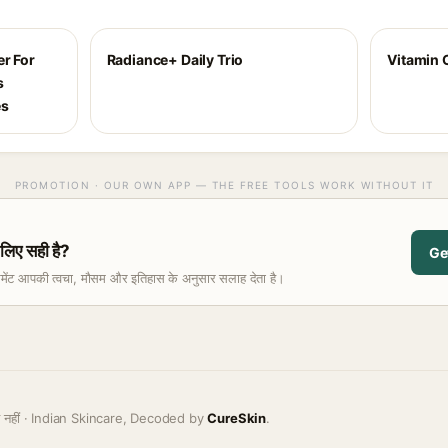
er For
Radiance+ Daily Trio
Vitamin 
s
es
PROMOTION · OUR OWN APP — THE FREE TOOLS WORK WITHOUT IT
िए सही है?
Ge
समेंट आपकी त्वचा, मौसम और इतिहास के अनुसार सलाह देता है।
ह नहीं · Indian Skincare, Decoded by
CureSkin
.