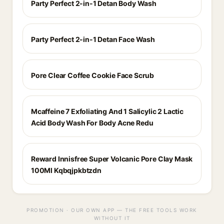
Party Perfect 2-in-1 Detan Body Wash
Party Perfect 2-in-1 Detan Face Wash
Pore Clear Coffee Cookie Face Scrub
Mcaffeine 7 Exfoliating And 1 Salicylic 2 Lactic
Acid Body Wash For Body Acne Redu
Reward Innisfree Super Volcanic Pore Clay Mask
100Ml Kqbqjpkbtzdn
PROMOTION · OUR OWN APP — THE FREE TOOLS WORK
WITHOUT IT