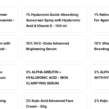
creen
1% Hyaluronic Quick-Absorbing
1% Retin
inamide -
Sunscreen Spray with Hyaluronic
For Agei
Acid & Vitamin E - 100 ml
m with
10% Vit C-Gluta Advanced
10% Vita
cid -
Brightening Serum
Boosting
ne
2% ALPHA ARBUTIN +
2% ALPH
rum
HYALURONIC ACID - SKIN
WITH HY
CLARIFYING SERUM
ning
2% Kojic Acid Advanced Face
2% Kojic
Cream - 30g