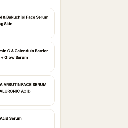
ol & Bakuchiol Face Serum
ng Skin
min C & Calendula Barrier
 + Glow Serum
A ARBUTIN FACE SERUM
ALURONIC ACID
 Acid Serum