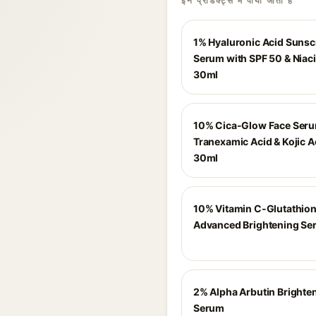
इन प्रोडक्ट्स में पाया जाता है
1% Hyaluronic Acid Suns
Serum with SPF 50 & Niac
30ml
10% Cica-Glow Face Seru
Tranexamic Acid & Kojic A
30ml
10% Vitamin C-Glutathio
Advanced Brightening Se
2% Alpha Arbutin Brighte
Serum