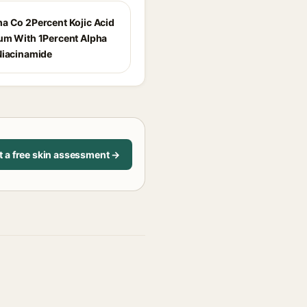
a Co 2Percent Kojic Acid
um With 1Percent Alpha
Niacinamide
t a free skin assessment →