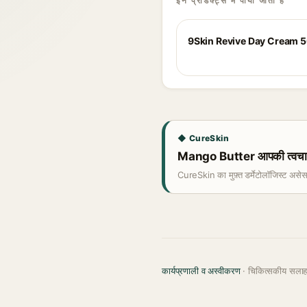
इन प्रोडक्ट्स में पाया जाता है
9Skin Revive Day Cream 
◆ CureSkin
Mango Butter आपकी त्वचा क
CureSkin का मुफ़्त डर्मेटोलॉजिस्ट असे
कार्यप्रणाली व अस्वीकरण
· चिकित्सकीय सला