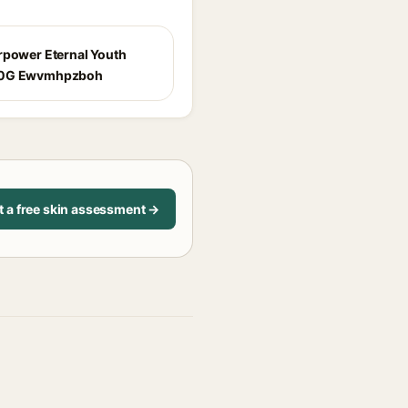
rpower Eternal Youth
50G Ewvmhpzboh
t a free skin assessment →