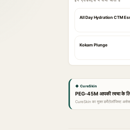
इन प्रोडक्ट्स में पाया जाता है
All Day Hydration CTM Ess
Kokam Plunge
◆ CureSkin
PEG-45M आपकी त्वचा के लिए
CureSkin का मुफ़्त डर्मेटोलॉजिस्ट असे