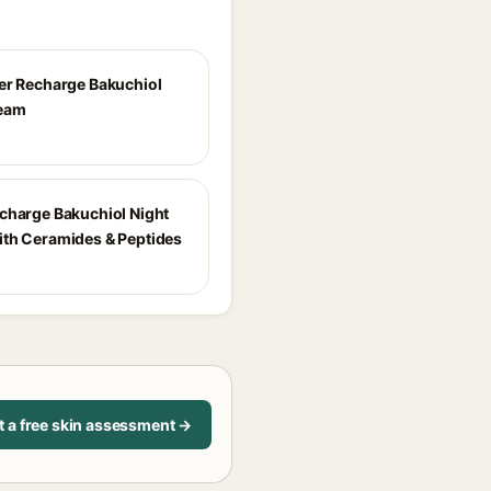
er Recharge Bakuchiol
ream
charge Bakuchiol Night
th Ceramides & Peptides
t a free skin assessment →