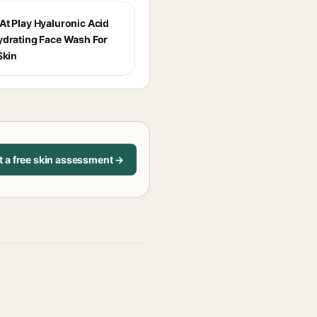
At Play Hyaluronic Acid
ydrating Face Wash For
Skin
t a free skin assessment →