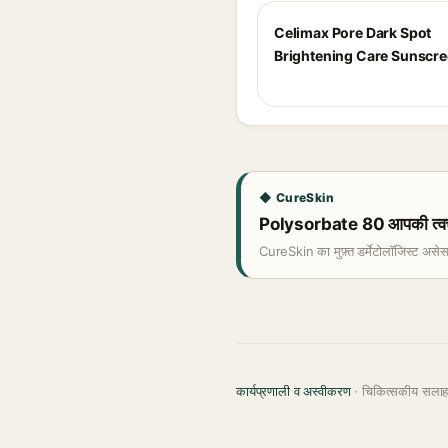
Celimax Pore Dark Spot
Brightening Care Sunscr
◆ CureSkin
Polysorbate 80 आपकी त्वचा
CureSkin का मुफ़्त डर्मेटोलॉजिस्ट असे
कार्यप्रणाली व अस्वीकरण
· चिकित्सकीय सला