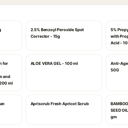
g
2.5% Benzoyl Peroxide Spot
5% Propy
Corrector - 15g
with Pro
Acid - 1
 for
ALOE VERA GEL - 100 ml
Anti-Age
|
50G
on and
 200 ml
ian
Apriscrub Fresh Apricot Scrub
BAMBOO
SEED OI
gm