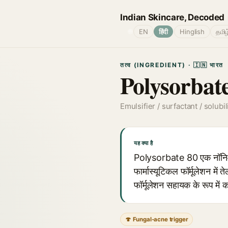
Indian Skincare, Decoded
🌐
EN
हिंदी
Hinglish
தமிழ
तत्व (INGREDIENT) · 🇮🇳 भारत
Polysorbat
Emulsifier / surfactant / solubil
यह क्या है
Polysorbate 80 एक नॉनिओनि
फार्मास्यूटिकल फॉर्मूलेशन म
फॉर्मूलेशन सहायक के रूप में क
🍄 Fungal-acne trigger