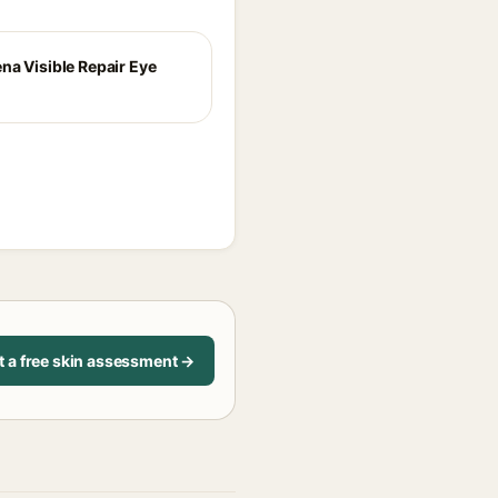
na Visible Repair Eye
t a free skin assessment →