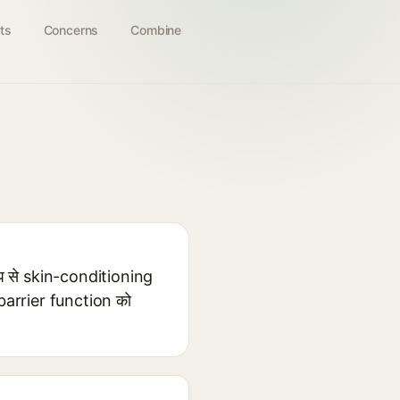
ts
Concerns
Combine
प से skin-conditioning
 barrier function को