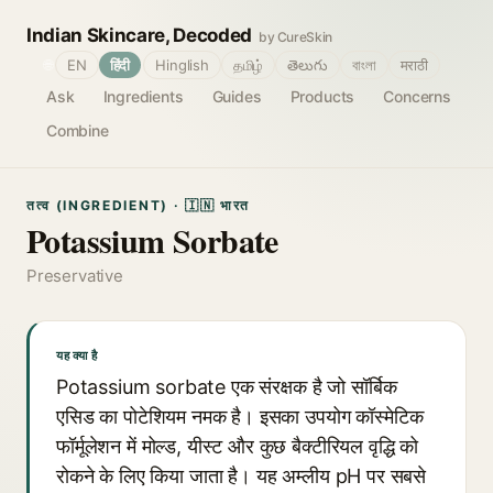
Indian Skincare, Decoded
by CureSkin
🌐
EN
हिंदी
Hinglish
தமிழ்
తెలుగు
বাংলা
मराठी
Ask
Ingredients
Guides
Products
Concerns
Combine
तत्व (INGREDIENT) · 🇮🇳 भारत
Potassium Sorbate
Preservative
यह क्या है
Potassium sorbate एक संरक्षक है जो सॉर्बिक
एसिड का पोटेशियम नमक है। इसका उपयोग कॉस्मेटिक
फॉर्मूलेशन में मोल्ड, यीस्ट और कुछ बैक्टीरियल वृद्धि को
रोकने के लिए किया जाता है। यह अम्लीय pH पर सबसे