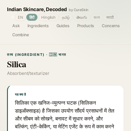
Indian Skincare, Decoded
by CureSkin
🌐
EN
हिंदी
Hinglish
தமிழ்
తెలుగు
বাংলা
मराठी
Ask
Ingredients
Guides
Products
Concerns
Combine
तत्व (INGREDIENT) · 🇮🇳 भारत
Silica
Absorbent/texturizer
यह क्या है
सिलिका एक खनिज-व्युत्पन्न घटक (सिलिकन
डाइऑक्साइड) है जिसका उपयोग सौंदर्य प्रसाधनों में तेल
और सीबम को सोखने, बनावट में सुधार करने, और
बल्किंग, एंटी-केकिंग, या मेटिंग एजेंट के रूप में काम करने