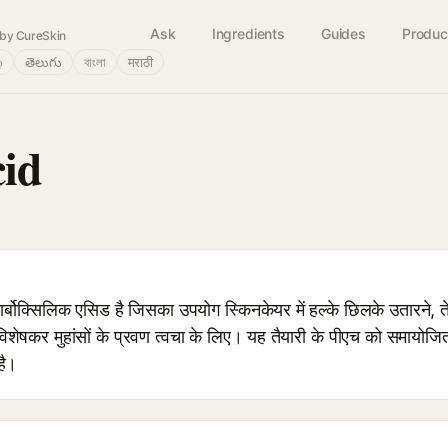
Ask
Ingredients
Guides
Produc
by CureSkin
்
తెలుగు
বাংলা
मराठी
cid
बोक्सिलिक एसिड है जिसका उपयोग स्किनकेयर में हल्के छिलके उतारने, त
 विशेषकर मुहांसों के प्रवण त्वचा के लिए। यह तैयारी के पीएच को समायोज
है।