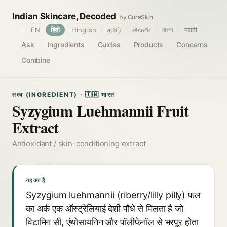
Indian Skincare, Decoded
by CureSkin
🌐
EN
हिंदी
Hinglish
தமிழ்
తెలుగు
বাংলা
मराठी
Ask
Ingredients
Guides
Products
Concerns
Combine
तत्व (INGREDIENT) · 🇮🇳 भारत
Syzygium Luehmannii Fruit
Extract
Antioxidant / skin-conditioning extract
यह क्या है
Syzygium luehmannii (riberry/lilly pilly) फल
का अर्क एक ऑस्ट्रेलियाई देशी पौधे से मिलता है जो
विटामिन सी, एंथोसायनिन और पॉलीफेनॉल से भरपूर होता