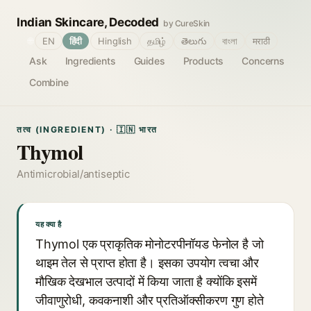
Indian Skincare, Decoded
by CureSkin
🌐
EN
हिंदी
Hinglish
தமிழ்
తెలుగు
বাংলা
मराठी
Ask
Ingredients
Guides
Products
Concerns
Combine
तत्व (INGREDIENT) · 🇮🇳 भारत
Thymol
Antimicrobial/antiseptic
यह क्या है
Thymol एक प्राकृतिक मोनोटरपीनॉयड फेनोल है जो
थाइम तेल से प्राप्त होता है। इसका उपयोग त्वचा और
मौखिक देखभाल उत्पादों में किया जाता है क्योंकि इसमें
जीवाणुरोधी, कवकनाशी और प्रतिऑक्सीकरण गुण होते