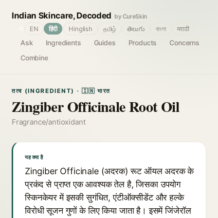
Indian Skincare, Decoded
by CureSkin
🌐
EN
हिंदी
Hinglish
தமிழ்
తెలుగు
বাংলা
मराठी
Ask
Ingredients
Guides
Products
Concerns
Combine
तत्व (INGREDIENT) · 🇮🇳 भारत
Zingiber Officinale Root Oil
Fragrance/antioxidant
यह क्या है
Zingiber Officinale (अदरक) रूट ऑयल अदरक के
प्रकंद से प्राप्त एक आवश्यक तेल है, जिसका उपयोग
स्किनकेयर में इसकी सुगंधित, एंटीऑक्सीडेंट और हल्के
विरोधी सूजन गुणों के लिए किया जाता है। इसमें जिंजेरॉल