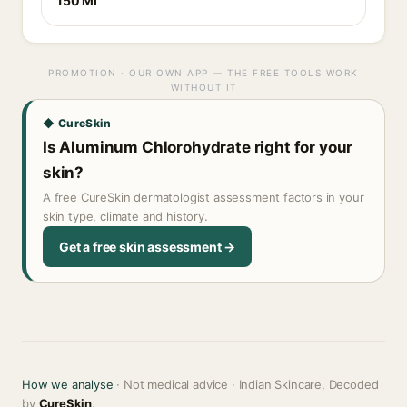
150 Ml
PROMOTION · OUR OWN APP — THE FREE TOOLS WORK
WITHOUT IT
◆ CureSkin
Is Aluminum Chlorohydrate right for your
skin?
A free CureSkin dermatologist assessment factors in your
skin type, climate and history.
Get a free skin assessment →
How we analyse
· Not medical advice · Indian Skincare, Decoded
by
CureSkin
.