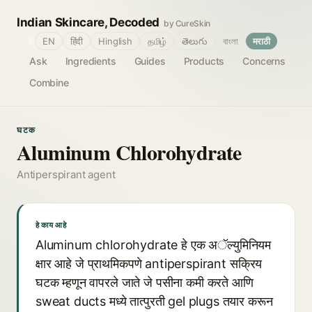
Indian Skincare, Decoded
by CureSkin
🌐
EN
हिंदी
Hinglish
தமிழ்
తెలుగు
বাংলা
मराठी
Ask
Ingredients
Guides
Products
Concerns
Combine
घटक
Aluminum Chlorohydrate
Antiperspirant agent
हे काय आहे
Aluminum chlorohydrate हे एक अॅल्युमिनियम
क्षार आहे जे प्राथमिकपणे antiperspirant सक्रिय
घटक म्हणून वापरले जाते जे पसीना कमी करते आणि
sweat ducts मध्ये तात्पुरती gel plugs तयार करून