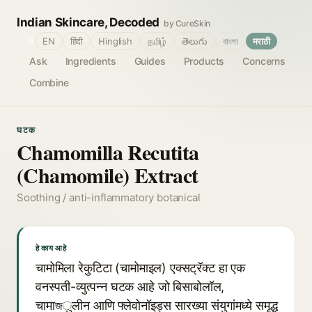
Indian Skincare, Decoded
by CureSkin
🌐
EN
हिंदी
Hinglish
தமிழ்
తెలుగు
বাংলা
मराठी
Ask
Ingredients
Guides
Products
Concerns
Combine
घटक
Chamomilla Recutita
(Chamomile) Extract
Soothing / anti-inflammatory botanical
हे काय आहे
चामोमिला रेकुटिटा (चामोमाइल) एक्सट्रॅक्ट हा एक
वनस्पती-व्युत्पन्न घटक आहे जो बिसाबोलॉल,
चामाজुलीन आणि फ्लेवोनॉइड्स सारख्या संयुगांमध्ये समृद्ध