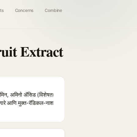
ts
Concerns
Combine
uit Extract
िन, अमिनो अ‍ॅसिड (विशेषतः
ठेवणारे आणि मुक्त-रॅडिकल-नाश