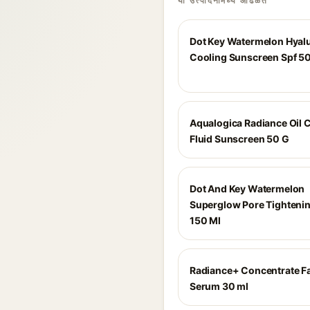
या उत्पादनांमध्ये आढळते
Dot Key Watermelon Hyal
Cooling Sunscreen Spf 50
Aqualogica Radiance Oil 
Fluid Sunscreen 50 G
Dot And Key Watermelon
Superglow Pore Tighteni
150 Ml
Radiance+ Concentrate F
Serum 30 ml