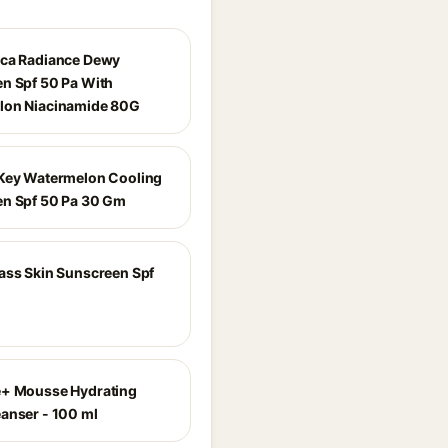
ca Radiance Dewy
n Spf 50 Pa With
lon Niacinamide 80G
Key Watermelon Cooling
n Spf 50 Pa 30 Gm
ass Skin Sunscreen Spf
e+ Mousse Hydrating
anser - 100 ml