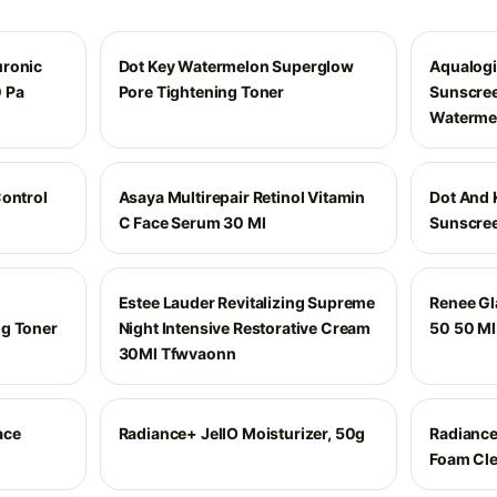
uronic
Dot Key Watermelon Superglow
Aqualogi
 Pa
Pore Tightening Toner
Sunscree
Waterme
Control
Asaya Multirepair Retinol Vitamin
Dot And 
C Face Serum 30 Ml
Sunscree
Estee Lauder Revitalizing Supreme
Renee Gl
ng Toner
Night Intensive Restorative Cream
50 50 Ml
30Ml Tfwvaonn
ace
Radiance+ JellO Moisturizer, 50g
Radianc
Foam Cle