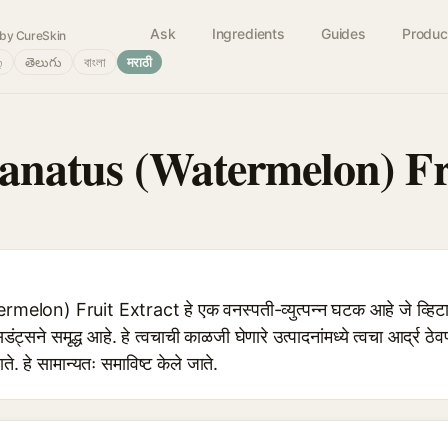
Ask
Ingredients
Guides
Produc
by CureSkin
்
తెలుగు
বাংলা
मराठी
Lanatus (Watermelon) Fr
elon) Fruit Extract हे एक वनस्पती-व्युत्पन्न घटक आहे जे व्हिटाम
ट्सने समृद्ध आहे. हे त्वचाची काळजी घेणारे उत्पादनांमध्ये त्वचा आर्द्र 
ते. हे सामान्यतः समाविष्ट केले जाते.