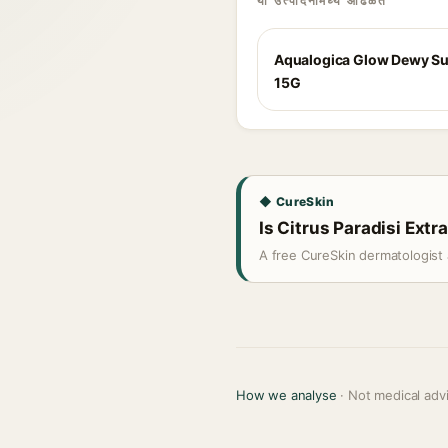
या उत्पादनांमध्ये आढळते
Aqualogica Glow Dewy S
15G
◆ CureSkin
Is Citrus Paradisi Extra
A free CureSkin dermatologist 
How we analyse
· Not medical adv