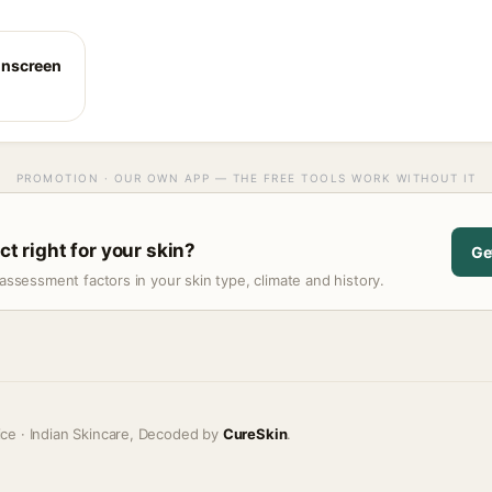
unscreen
PROMOTION · OUR OWN APP — THE FREE TOOLS WORK WITHOUT IT
ct right for your skin?
Ge
assessment factors in your skin type, climate and history.
ice · Indian Skincare, Decoded by
CureSkin
.