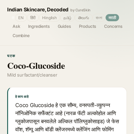
Indian Skincare, Decoded
by CureSkin
🌐
EN
हिंदी
Hinglish
தமிழ்
తెలుగు
বাংলা
मराठी
Ask
Ingredients
Guides
Products
Concerns
Combine
घटक
Coco-Glucoside
Mild surfactant/cleanser
हे काय आहे
Coco Glucoside हे एक सौम्य, वनस्पती-व्युत्पन्न
नॉनिओनिक सर्फॅक्टंट आहे (नारळ फॅटी अल्कोहोल आणि
ग्लुकोजपासून बनवलेले अल्किल पॉलिग्लुकोसाइड) जे फेस
वॉश, शॅम्पू आणि बॉडी क्लेंजरमध्ये क्लेंजिंग आणि फोमिंग