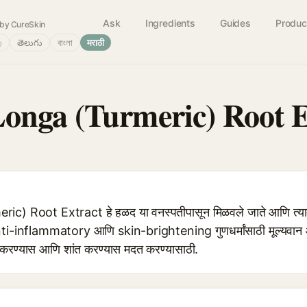
Ask
Ingredients
Guides
Produc
by CureSkin
்
తెలుగు
বাংলা
मराठी
nga (Turmeric) Root E
) Root Extract हे हळद या वनस्पतीपासून मिळवले जाते आणि त
anti-inflammatory आणि skin-brightening गुणधर्मांसाठी मूल्यवान आहे
 करण्यास आणि शांत करण्यास मदत करण्यासाठी.