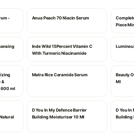
rum -
Anua Peach 70 Niacin Serum
Complete
Piece Mi
eansing
Inde Wild 15Percent Vitamin C
Luminous
With Turmeric Niacinamide
izing
Matra Rice Ceramide Serum
Beauty O
 &
Ml
- 600 ml
D You In My Defence Barrier
D You In
Natural
Building Moisturiser 10 Ml
Building