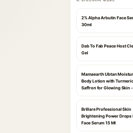
या उत्पादनांमध्ये आढळते
2% Alpha Arbutin Face Se
30ml
Dab To Fab Peace Host Cl
Gel
Mamaearth Ubtan Moistur
Body Lotion with Turmeric
Saffron for Glowing Skin 
Brillare Professional Skin
Brightening Power Drops 
Face Serum 15 Ml