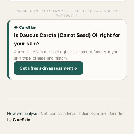
PROMOTION · OUR OWN APP — THE FREE TOOLS WORK
WITHOUT IT
◆ CureSkin
Is Daucus Carota (Carrot Seed) Oil right for
your skin?
A free CureSkin dermatologist assessment factors in your
skin type, climate and history.
Get a free skin assessment →
How we analyse
· Not medical advice · Indian Skincare, Decoded
by
CureSkin
.