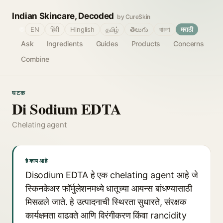
Indian Skincare, Decoded
by CureSkin
🌐
EN
हिंदी
Hinglish
தமிழ்
తెలుగు
বাংলা
मराठी
Ask
Ingredients
Guides
Products
Concerns
Combine
घटक
Di Sodium EDTA
Chelating agent
हे काय आहे
Disodium EDTA हे एक chelating agent आहे जे
स्किनकेअर फॉर्मुलेशनमध्ये धातूच्या आयन्स बांधण्यासाठी
मिसळले जाते. हे उत्पादनाची स्थिरता सुधारते, संरक्षक
कार्यक्षमता वाढवते आणि विरंगीकरण किंवा rancidity