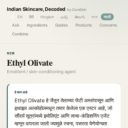
Indian Skincare, Decoded
by CureSkin
🌐
EN
हिंदी
Hinglish
தமிழ்
తెలుగు
বাংলা
मराठी
Ask
Ingredients
Guides
Products
Concerns
Combine
घटक
Ethyl Olivate
Emollient / skin-conditioning agent
हे काय आहे
Ethyl Olivate हे जैतून तेलाच्या फॅटी अम्लांपासून आणि
इथाइल अल्कोहोलमधून तयार केलेला एक एस्टर आहे, जो
सौंदर्य सूत्रांमध्ये इमोलिएंट आणि त्वचा-कंडिशनिंग एजेंट
म्हणून वापरला जातो ज्यामुळे रचना, पसरता येणेयोग्यता