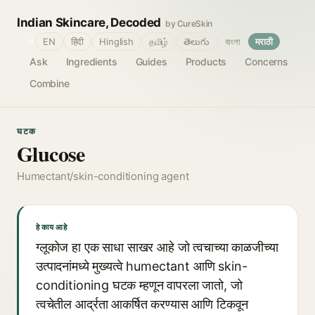
Indian Skincare, Decoded
by CureSkin
🌐
EN
हिंदी
Hinglish
தமிழ்
తెలుగు
বাংলা
मराठी
Ask
Ingredients
Guides
Products
Concerns
Combine
घटक
Glucose
Humectant/skin-conditioning agent
हे काय आहे
ग्लूकोज हा एक साधा साखर आहे जो त्वचाच्या काळजीच्या
उत्पादनांमध्ये मुख्यत्वे humectant आणि skin-
conditioning घटक म्हणून वापरला जातो, जो
त्वचेतील आर्द्रता आकर्षित करण्यास आणि टिकवून