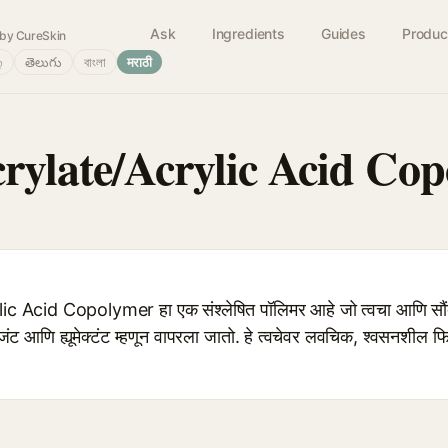
Ask
Ingredients
Guides
Produc
by CureSkin
்
తెలుగు
বাংলা
मराठी
crylate/Acrylic Acid Co
Acid Copolymer हा एक संश्लेषित पॉलिमर आहे जो त्वचा आणि सौंदर्य 
 एजंट आणि ह्यूमेक्टंट म्हणून वापरला जातो. हे त्वचेवर लवचिक, श्वसनशील