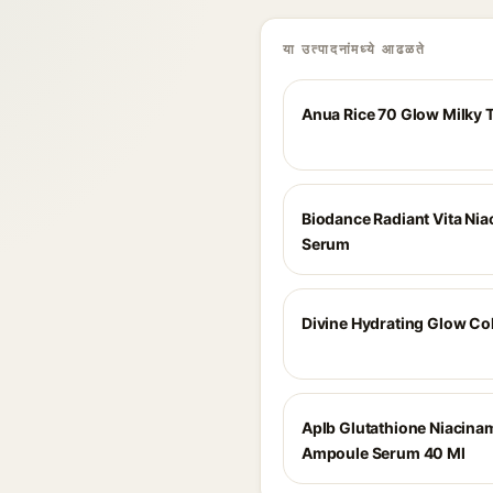
या उत्पादनांमध्ये आढळते
Anua Rice 70 Glow Milky 
Biodance Radiant Vita Ni
Serum
Divine Hydrating Glow Col
Aplb Glutathione Niacina
Ampoule Serum 40 Ml