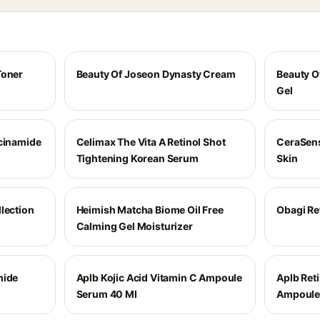
Toner
Beauty Of Joseon Dynasty Cream
Beauty O
Gel
acinamide
Celimax The Vita A Retinol Shot
CeraSens
Tightening Korean Serum
Skin
lection
Heimish Matcha Biome Oil Free
Obagi Re
Calming Gel Moisturizer
mide
Aplb Kojic Acid Vitamin C Ampoule
Aplb Reti
Serum 40 Ml
Ampoule