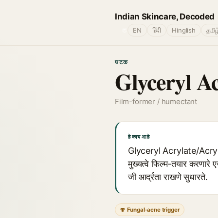
Indian Skincare, Decoded
🌐
EN
हिंदी
Hinglish
தமிழ
घटक
Glyceryl A
Film-former / humectant
हे काय आहे
Glyceryl Acrylate/Acrylic 
मुख्यत्वे फिल्म-तयार करणारे
जी आर्द्रता राखणे सुधारते.
🍄 Fungal-acne trigger