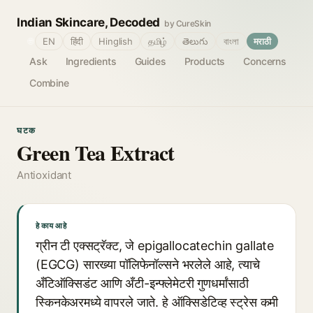
Indian Skincare, Decoded
by CureSkin
🌐
EN
हिंदी
Hinglish
தமிழ்
తెలుగు
বাংলা
मराठी
Ask
Ingredients
Guides
Products
Concerns
Combine
घटक
Green Tea Extract
Antioxidant
हे काय आहे
ग्रीन टी एक्सट्रॅक्ट, जे epigallocatechin gallate
(EGCG) सारख्या पॉलिफेनॉल्सने भरलेले आहे, त्याचे
अँटिऑक्सिडंट आणि अँटी-इन्फ्लेमेटरी गुणधर्मांसाठी
स्किनकेअरमध्ये वापरले जाते. हे ऑक्सिडेटिव्ह स्ट्रेस कमी