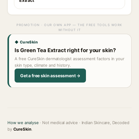
Extract
PROMOTION · OUR OWN APP — THE FREE TOOLS WORK
WITHOUT IT
◆ CureSkin
Is Green Tea Extract right for your skin?
A free CureSkin dermatologist assessment factors in your
skin type, climate and history.
Get a free skin assessment →
How we analyse
· Not medical advice · Indian Skincare, Decoded
by
CureSkin
.