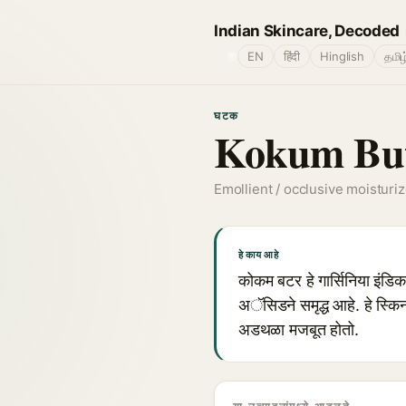
Indian Skincare, Decoded
🌐
EN
हिंदी
Hinglish
தமிழ
घटक
Kokum But
Emollient / occlusive moisturiz
हे काय आहे
कोकम बटर हे गार्सिनिया इंड
अॅसिडने समृद्ध आहे. हे स्किन
अडथळा मजबूत होतो.