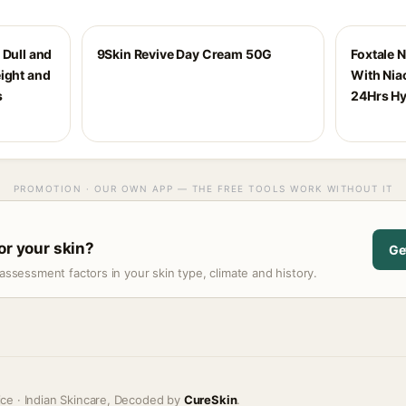
 Dull and
9Skin Revive Day Cream 50G
Foxtale 
ight and
With Nia
s
24Hrs Hy
PROMOTION · OUR OWN APP — THE FREE TOOLS WORK WITHOUT IT
or your skin?
Ge
assessment factors in your skin type, climate and history.
ice · Indian Skincare, Decoded by
CureSkin
.