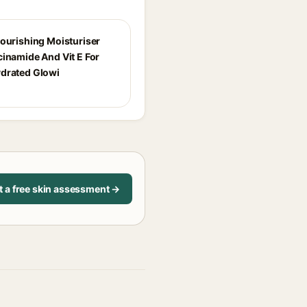
Nourishing Moisturiser
cinamide And Vit E For
drated Glowi
t a free skin assessment →