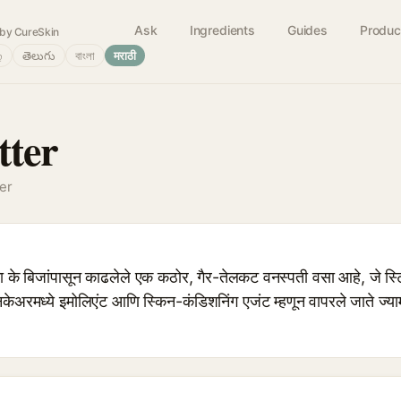
Ask
Ingredients
Guides
Produc
by CureSkin
்
తెలుగు
বাংলা
मराठी
ter
er
िका के बिजांपासून काढलेले एक कठोर, गैर-तेलकट वनस्पती वसा आहे, ज
केअरमध्ये इमोलिएंट आणि स्किन-कंडिशनिंग एजंट म्हणून वापरले जाते ज्यामुळ