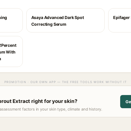
ning
Asaya Advanced Dark Spot
Epifager
Correcting Serum
2Percent
rum With
h
PROMOTION · OUR OWN APP — THE FREE TOOLS WORK WITHOUT IT
rout Extract right for your skin?
Ge
assessment factors in your skin type, climate and history.