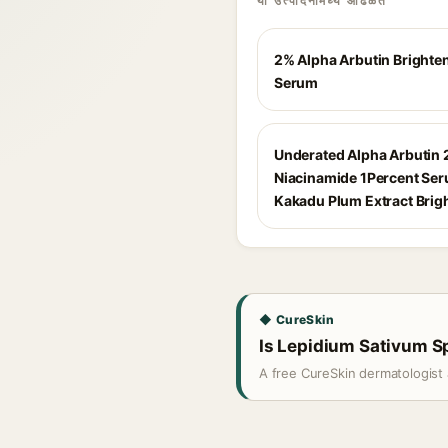
या उत्पादनांमध्ये आढळते
2% Alpha Arbutin Brighte
Serum
Underated Alpha Arbutin 
Niacinamide 1Percent Se
Kakadu Plum Extract Brig
◆ CureSkin
Is Lepidium Sativum Sp
A free CureSkin dermatologist 