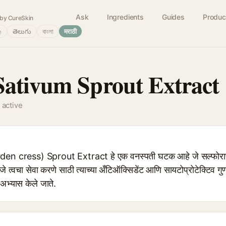
Ask
Ingredients
Guides
Produc
by CureSkin
்
తెలుగు
বাংলা
मराठी
ativum Sprout Extract
 active
 cress) Sprout Extract हे एक वनस्पती घटक आहे जे सल्फोराफेन
े त्वचा सेवा करणे साठी त्याच्या अँटिऑक्सिडेंट आणि सायटोप्रोटेक्टिव गुणधर
भ्यास केले जाते.