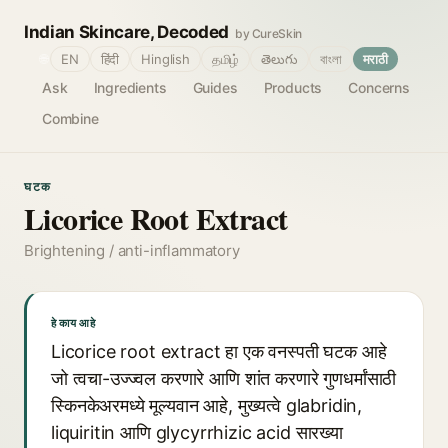
Indian Skincare, Decoded
by CureSkin
🌐
EN
हिंदी
Hinglish
தமிழ்
తెలుగు
বাংলা
मराठी
Ask
Ingredients
Guides
Products
Concerns
Combine
घटक
Licorice Root Extract
Brightening / anti-inflammatory
हे काय आहे
Licorice root extract हा एक वनस्पती घटक आहे
जो त्वचा-उज्ज्वल करणारे आणि शांत करणारे गुणधर्मांसाठी
स्किनकेअरमध्ये मूल्यवान आहे, मुख्यत्वे glabridin,
liquiritin आणि glycyrrhizic acid सारख्या