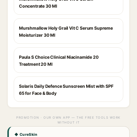
Concentrate 30 Ml
Murshmallow Holy Grail Vit C Serum Supreme
Moisturizer 30 Ml
Paula S Choice Clinical Niacinamide 20
Treatment 20 Ml
Solaris Daily Defence Sunscreen Mist with SPF
65 for Face & Body
PROMOTION · OUR OWN APP — THE FREE TOOLS WORK
WITHOUT IT
◆ CureSkin