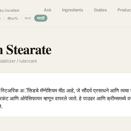
Ask
Ingredients
Guides
Produc
by CureSkin
்
తెలుగు
বাংলা
मराठी
 Stearate
abilizer / lubricant
अरिक अॅसिडचे मॅग्नेशियम मीठ आहे, जे सौंदर्य प्रसाधने आणि त्वचा काळ
रिकंट आणि ओपेसिफायर म्हणून वापरले जाते. हे पाउडर आणि क्रीम्समध्ये व
े.