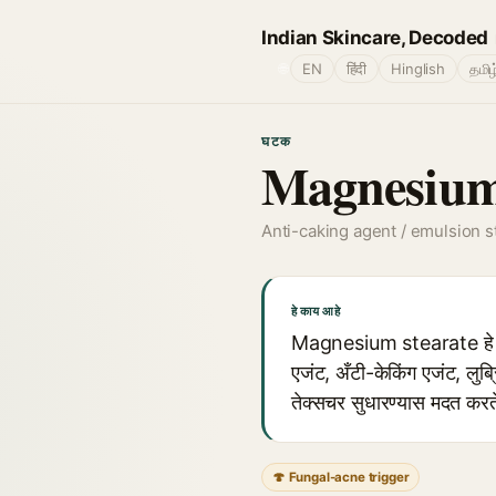
Indian Skincare, Decoded
🌐
EN
हिंदी
Hinglish
தமிழ
घटक
Magnesium
Anti-caking agent / emulsion st
हे काय आहे
Magnesium stearate हे स्टि
एजंट, अँटी-केकिंग एजंट, लुब्
तेक्सचर सुधारण्यास मदत करत
🍄 Fungal-acne trigger