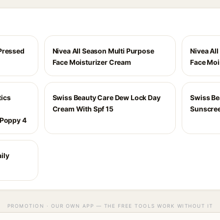
Pressed
Nivea All Season Multi Purpose
Nivea Al
Face Moisturizer Cream
Face Moi
ics
Swiss Beauty Care Dew Lock Day
Swiss Be
Cream With Spf 15
Sunscree
 Poppy 4
ily
PROMOTION · OUR OWN APP — THE FREE TOOLS WORK WITHOUT IT