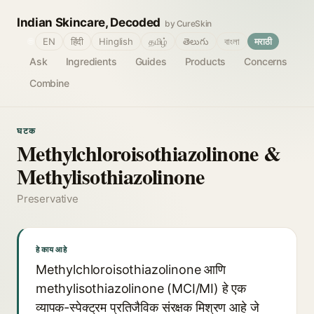
Indian Skincare, Decoded
by CureSkin
🌐
EN
हिंदी
Hinglish
தமிழ்
తెలుగు
বাংলা
मराठी
Ask
Ingredients
Guides
Products
Concerns
Combine
घटक
Methylchloroisothiazolinone &
Methylisothiazolinone
Preservative
हे काय आहे
Methylchloroisothiazolinone आणि
methylisothiazolinone (MCI/MI) हे एक
व्यापक-स्पेक्ट्रम प्रतिजैविक संरक्षक मिश्रण आहे जे