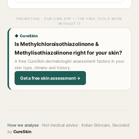
PROMOTION · OUR OWN APP — THE FREE TOOLS WORK
WITHOUT IT
◆ CureSkin
Is Methylchloroisothiazolinone &
Methylisothiazolinone right for your skin?
A free CureSkin dermatologist assessment factors in your
skin type, climate and history.
Get a free skin assessment →
How we analyse
· Not medical advice · Indian Skincare, Decoded
by
CureSkin
.