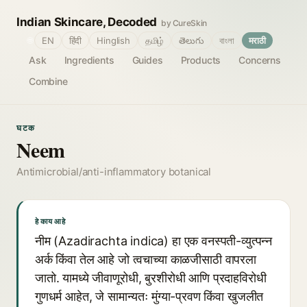
Indian Skincare, Decoded
by CureSkin
🌐
EN
हिंदी
Hinglish
தமிழ்
తెలుగు
বাংলা
मराठी
Ask
Ingredients
Guides
Products
Concerns
Combine
घटक
Neem
Antimicrobial/anti-inflammatory botanical
हे काय आहे
नीम (Azadirachta indica) हा एक वनस्पती-व्युत्पन्न
अर्क किंवा तेल आहे जो त्वचाच्या काळजीसाठी वापरला
जातो. यामध्ये जीवाणूरोधी, बुरशीरोधी आणि प्रदाहविरोधी
गुणधर्म आहेत, जे सामान्यतः मुंग्या-प्रवण किंवा खुजलीत