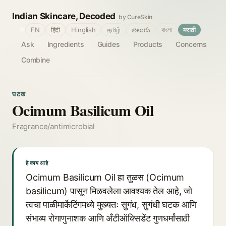
Indian Skincare, Decoded
by CureSkin
🌐
EN
हिंदी
Hinglish
தமிழ்
తెలుగు
বাংলা
मराठी
Ask
Ingredients
Guides
Products
Concerns
Combine
घटक
Ocimum Basilicum Oil
Fragrance/antimicrobial
हे काय आहे
Ocimum Basilicum Oil हा तुळस (Ocimum
basilicum) पासून मिळवलेला आवश्यक तेल आहे, जो
त्वचा पाळीमार्केटिंगमध्ये मुख्यतः सुगंध, सुगंधी घटक आणि
संभाव्य रोगाणुनाशक आणि अँटीऑक्सिडेंट गुणधर्मांसाठी