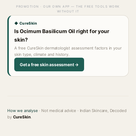
PROMOTION · OUR OWN APP — THE FREE TOOLS WORK
WITHOUT IT
◆ CureSkin
Is Ocimum Basilicum Oil right for your
skin?
A free CureSkin dermatologist assessment factors in your
skin type, climate and history.
Get a free skin assessment →
How we analyse
· Not medical advice · Indian Skincare, Decoded
by
CureSkin
.