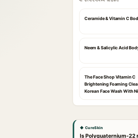
या उत्पादनांमध्ये आढळते
Ceramide & Vitamin C Bo
Neem & Salicylic Acid Bo
The Face Shop Vitamin C
Brightening Foaming Cle
Korean Face Wash With N
◆ CureSkin
Is Polyquaternium-22 r