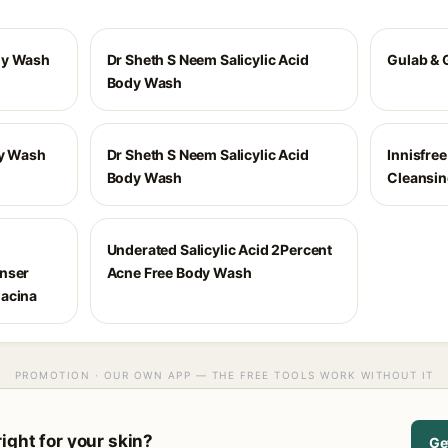
dy Wash
Dr Sheth S Neem Salicylic Acid
Gulab & 
Body Wash
dy Wash
Dr Sheth S Neem Salicylic Acid
Innisfre
Body Wash
Cleansi
Underated Salicylic Acid 2Percent
anser
Acne Free Body Wash
iacina
PROMOTION · OUR OWN APP — THE FREE TOOLS WORK WITHOUT IT
ight for your skin?
Ge