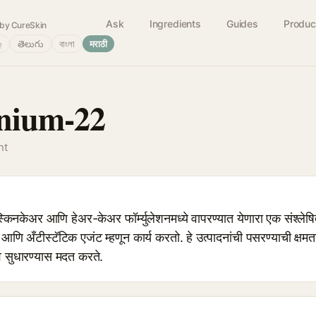
Ask
Ingredients
Guides
Produc
by CureSkin
்
తెలుగు
বাংলা
मराठी
rnium-22
nt
केअर आणि हेअर-केअर फॉर्म्युलेशनमध्ये वापरण्यात येणारा एक संश्ले
 आणि अँटीस्टॅटिक एजंट म्हणून कार्य करतो. हे उत्पादनांची पसरण्याची क्षमत
 सुधारण्यास मदत करते.