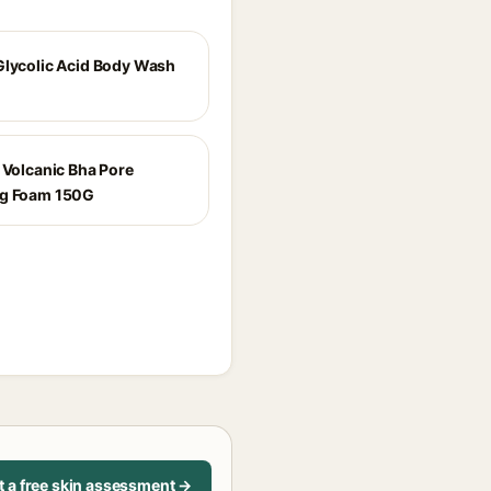
Glycolic Acid Body Wash
e Volcanic Bha Pore
ng Foam 150G
t a free skin assessment →