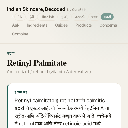
Indian Skincare, Decoded
by CureSkin
🌐
EN
हिंदी
Hinglish
தமிழ்
తెలుగు
বাংলা
मराठी
Ask
Ingredients
Guides
Products
Concerns
Combine
घटक
Retinyl Palmitate
Antioxidant / retinoid (vitamin A derivative)
हे काय आहे
Retinyl palmitate हे retinol आणि palmitic
acid चे एस्टर आहे, जे स्किनकेअरमध्ये व्हिटॅमिन A चा
स्रोत आणि अँटिऑक्सिडंट म्हणून वापरले जाते. त्वचेमध्ये
ते retinol मध्ये आणि नंतर retinoic acid मध्ये