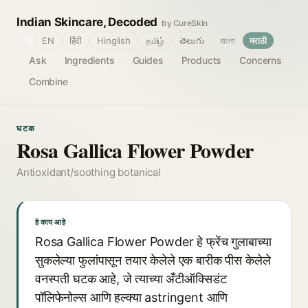
Indian Skincare, Decoded
by CureSkin
🌐
EN
हिंदी
Hinglish
தமிழ்
తెలుగు
বাংলা
मराठी
Ask
Ingredients
Guides
Products
Concerns
Combine
घटक
Rosa Gallica Flower Powder
Antioxidant/soothing botanical
हे काय आहे
Rosa Gallica Flower Powder हे फ्रेंच गुलाबाच्या
सुकलेल्या फुलांपासून तयार केलेले एक बारीक पीस केलेले
वनस्पती घटक आहे, जे त्याच्या अँटीऑक्सिडंट
पॉलिफेनोल्स आणि हल्क्या astringent आणि