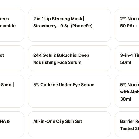
creen
2 in 1 Lip Sleeping Mask |
2% Niaci
inamide -
Strawberry - 9.8g (PhonePe)
50 PA++
ot
24K Gold & Bakuchiol Deep
3-in-1 Ti
Nourishing Face Serum
50ml
 Sand |
5% Caffeine Under Eye Serum
5% Niaci
with Alph
30ml
AHA &
All-in-One Oily Skin Set
Barrier 
Tested 