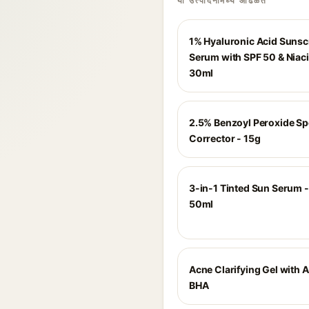
या उत्पादनांमध्ये आढळते
1% Hyaluronic Acid Suns
Serum with SPF 50 & Niac
30ml
2.5% Benzoyl Peroxide Sp
Corrector - 15g
3-in-1 Tinted Sun Serum -
50ml
Acne Clarifying Gel with 
BHA