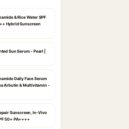
namide & Rice Water SPF
++ Hybrid Sunscreen
nted Sun Serum - Pearl |
namide Daily Face Serum
a Arbutin & Multivitamin -
Repair Sunscreen, In-Vivo
SPF 50+ PA++++