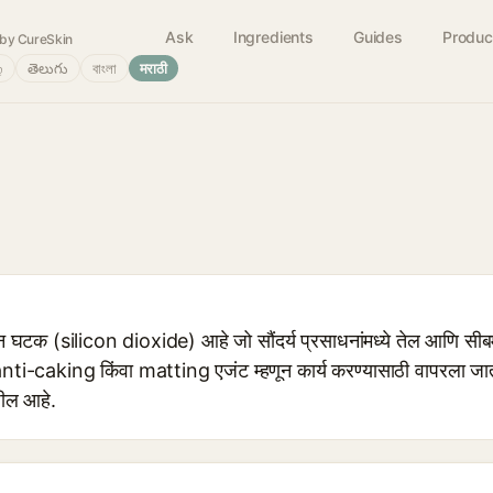
Ask
Ingredients
Guides
Produc
by CureSkin
்
తెలుగు
বাংলা
मराठी
न घटक (silicon dioxide) आहे जो सौंदर्य प्रसाधनांमध्ये तेल आणि सीबम
 anti-caking किंवा matting एजंट म्हणून कार्य करण्यासाठी वापरला ज
शील आहे.