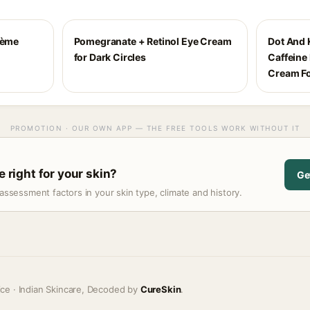
rème
Pomegranate + Retinol Eye Cream
Dot And 
for Dark Circles
Caffeine
Cream Fo
PROMOTION · OUR OWN APP — THE FREE TOOLS WORK WITHOUT IT
e right for your skin?
Ge
assessment factors in your skin type, climate and history.
ice · Indian Skincare, Decoded by
CureSkin
.