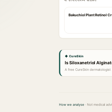
या उत्पादनांमध्ये आढळते
Bakuchiol Plant Retinol C
◆ CureSkin
Is Siloxanetriol Alginat
A free CureSkin dermatologist 
How we analyse
· Not medical adv