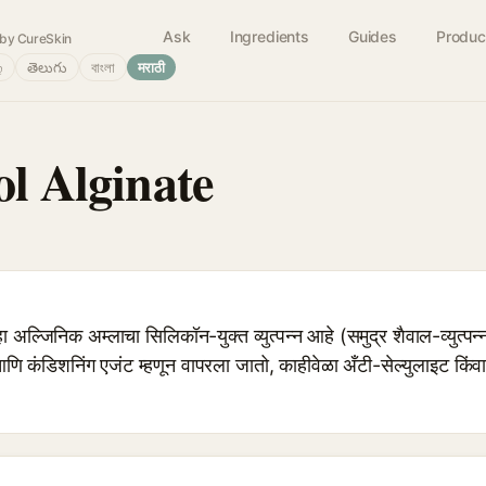
Ask
Ingredients
Guides
Produc
by CureSkin
்
తెలుగు
বাংলা
मराठी
ol Alginate
्जिनिक अम्लाचा सिलिकॉन-युक्त व्युत्पन्न आहे (समुद्र शैवाल-व्युत्पन्न
ंग आणि कंडिशनिंग एजंट म्हणून वापरला जातो, काहीवेळा अँटी-सेल्युलाइट किंवा