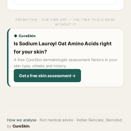
PROMOTION · OUR OWN APP — THE FREE TOOLS WORK
WITHOUT IT
◆ CureSkin
Is Sodium Lauroyl Oat Amino Acids right
for your skin?
A free CureSkin dermatologist assessment factors in your
skin type, climate and history.
Get a free skin assessment →
How we analyse
· Not medical advice · Indian Skincare, Decoded
by
CureSkin
.