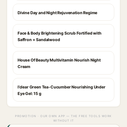
Divine Day and Night Rejuvenation Regime
Face & Body Brightening Scrub Fortified with
Saffron + Sandalwood
House Of Beauty Multivitamin Nourish Night
Cream
I’clear Green Tea-Cucumber Nourishing Under
Eye Gel: 15 g
PROMOTION · OUR OWN APP — THE FREE TOOLS WORK
WITHOUT IT