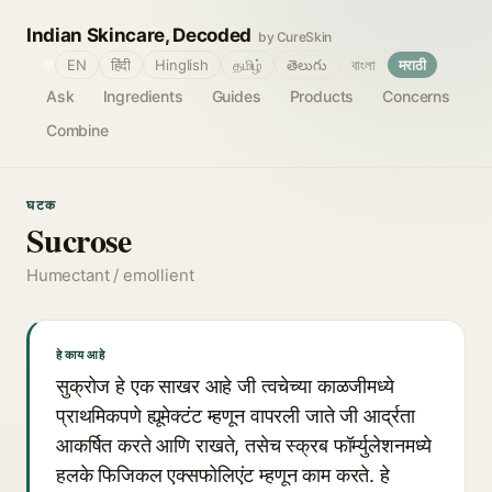
Indian Skincare, Decoded
by CureSkin
🌐
EN
हिंदी
Hinglish
தமிழ்
తెలుగు
বাংলা
मराठी
Ask
Ingredients
Guides
Products
Concerns
Combine
घटक
Sucrose
Humectant / emollient
हे काय आहे
सुक्रोज हे एक साखर आहे जी त्वचेच्या काळजीमध्ये
प्राथमिकपणे ह्यूमेक्टंट म्हणून वापरली जाते जी आर्द्रता
आकर्षित करते आणि राखते, तसेच स्क्रब फॉर्म्युलेशनमध्ये
हलके फिजिकल एक्सफोलिएंट म्हणून काम करते. हे