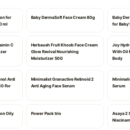
on for
Baby DermaSoft Face Cream 80g
Baby Der
0 ml
for Baby'
amin C
Herbaush Fruit Khoob Face Cream
Joy Hydra
izer
Glow Revival Nourishing
With Oil 
Moisturizer 50G
Body
nol Anti
Minimalist Granactive Retinoid 2
Minimali
10 For
Anti Aging Face Serum
Serum
on Oily
Power Pack trio
Asaya 2 S
Niacinam