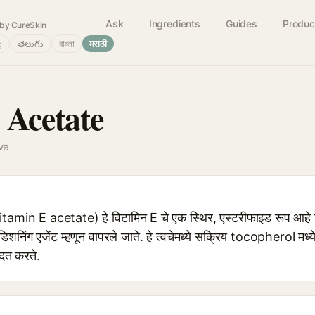
Ask
Ingredients
Guides
Produc
by CureSkin
்
తెలుగు
বাংলা
मराठी
 Acetate
ve
n E acetate) हे विटामिन E चे एक स्थिर, एस्टरीफाइड रूप आहे जे सौं
िशनिंग एजेंट म्हणून वापरले जाते. हे त्वचेमध्ये सक्रिय tocopherol मध्
मदत करते.