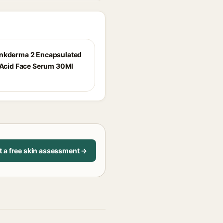
nkderma 2 Encapsulated
c Acid Face Serum 30Ml
t a free skin assessment →