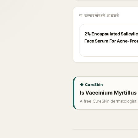
या उत्पादनांमध्ये आढळते
2% Encapsulated Salicylic
Face Serum For Acne-Pro
◆ CureSkin
Is Vaccinium Myrtillus 
A free CureSkin dermatologist 