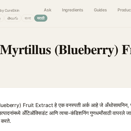
Ask
Ingredients
Guides
Produc
by CureSkin
்
తెలుగు
বাংলা
मराठी
Myrtillus (Blueberry) F
eberry) Fruit Extract हे एक वनस्पती अर्क आहे जे अँथोसायनिन, फ
ण उत्पादनांमध्ये अँटिऑक्सिडंट आणि त्वचा-कंडिशनिंग गुणधर्मांसाठी वापरले जा
 करते.