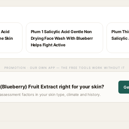
 Acid
Plum 1 Salicylic Acid Gentle Non
Plum Thi
ne Skin
Drying Face Wash With Blueberr
Salicyli
Helps Fight Active
PROMOTION · OUR OWN APP — THE FREE TOOLS WORK WITHOUT IT
(Blueberry) Fruit Extract right for your skin?
Ge
assessment factors in your skin type, climate and history.