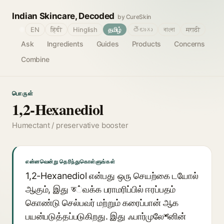
Indian Skincare, Decoded
by CureSkin
🌐
EN
हिंदी
Hinglish
தமிழ்
తెలుగు
বাংলা
मराठी
Ask
Ingredients
Guides
Products
Concerns
Combine
பொருள்
1,2-Hexanediol
Humectant / preservative booster
என்னவென்று தெரிந்துகொள்ளுங்கள்
1,2-Hexanediol என்பது ஒரு செயற்கை டயோல்
ஆகும், இது ত்வக்க பராமரிப்பில் ஈரப்பதம்
கொண்டு செல்பவர் மற்றும் கரைப்பான் ஆக
பயன்படுத்தப்படுகிறது. இது ஃபார்முலேশனின்