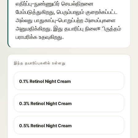
எதிர்ப்பு-நுண்ணுயிர் செயல்திறனை
மேம்படுத்துகிறது, பெரும்பாலும் குறைக்கப்பட்ட
அல்லது பாதுகாப்பு-பொறுப்பற்ற அமைப்புகளை
அனுமதிக்கிறது. இது தயாரிப்பு நிலைতிருத்தம்
பராமரிக்க உதவுகிறது.
இந்த தயாரிப்புகளில் உள்ளது
0.1% Retinol Night Cream
0.3% Retinol Night Cream
0.5% Retinol Night Cream