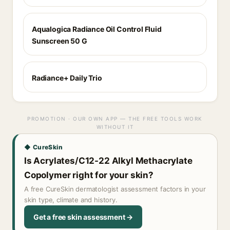
Aqualogica Radiance Oil Control Fluid
Sunscreen 50 G
Radiance+ Daily Trio
PROMOTION · OUR OWN APP — THE FREE TOOLS WORK
WITHOUT IT
◆ CureSkin
Is Acrylates/C12-22 Alkyl Methacrylate
Copolymer right for your skin?
A free CureSkin dermatologist assessment factors in your
skin type, climate and history.
Get a free skin assessment →