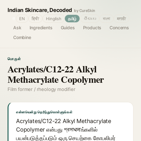
Indian Skincare, Decoded
by CureSkin
🌐
EN
हिंदी
Hinglish
தமிழ்
తెలుగు
বাংলা
मराठी
Ask
Ingredients
Guides
Products
Concerns
Combine
பொருள்
Acrylates/C12-22 Alkyl
Methacrylate Copolymer
Film former / rheology modifier
என்னவென்று தெரிந்துகொள்ளுங்கள்
Acrylates/C12-22 Alkyl Methacrylate
Copolymer என்பது প্রসাधनங்களில்
பயன்படுத்தப்படும் ஒரு செயற்கை கோபலிமர்