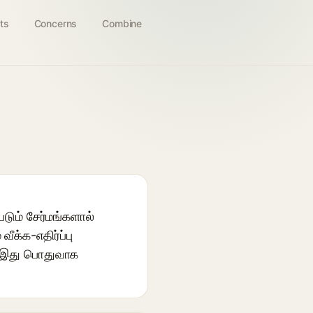
ts
Concerns
Combine
படும் சேர்மங்களால்
ீக்க-எதிர்ப்பு
்க இது பொதுவாக