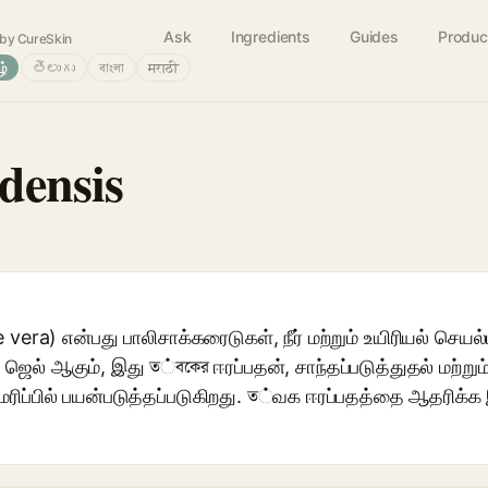
Ask
Ingredients
Guides
Produc
by CureSkin
ழ்
తెలుగు
বাংলা
मराठी
densis
vera) என்பது பாலிசாக்கரைடுகள், நீர் மற்றும் உயிரியல் செயல்
ெல் ஆகும், இது ত்বকের ஈரப்பதன், சாந்தப்படுத்துதல் மற்றும் வ
ாமரிப்பில் பயன்படுத்தப்படுகிறது. ত்வக ஈரப்பதத்தை ஆதரிக