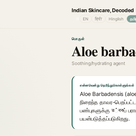
Indian Skincare, Decoded
🌐
EN
हिंदी
Hinglish
தமி
பொருள்
Aloe barba
Soothing/hydrating agent
என்னவென்று தெரிந்துகொள்ளுங்கள்
Aloe Barbadensis (aloe 
நிறைந்த தாவர-பெறப்பட்ட ஜ
பண்புகளுக்கு ত்বকப் பர
பயன்படுத்தப்படுகிறது.