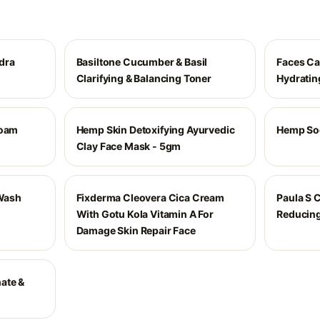
dra
Basiltone Cucumber & Basil
Faces Ca
Clarifying & Balancing Toner
Hydratin
Foam
Hemp Skin Detoxifying Ayurvedic
Hemp Soo
Clay Face Mask - 5gm
 Wash
Fixderma Cleovera Cica Cream
Paula S C
With Gotu Kola Vitamin A For
Reducing
Damage Skin Repair Face
ate &