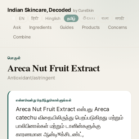
Indian Skincare, Decoded
by CureSkin
🌐
EN
हिंदी
Hinglish
தமிழ்
తెలుగు
বাংলা
मराठी
Ask
Ingredients
Guides
Products
Concerns
Combine
பொருள்
Areca Nut Fruit Extract
Antioxidant/astringent
என்னவென்று தெரிந்துகொள்ளுங்கள்
Areca Nut Fruit Extract என்பது Areca
catechu விதையிலிருந்து பெறப்படுகிறது மற்றும்
பாலிபினால்கள் மற்றும் டானின்களுக்கு
காரணமான ஆன்டிঅக்சிடண்ட்,