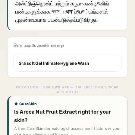
அஸ்ட்ரிஞ்ஜெண்ட் மற்றும் சரும-கண்டிশனிங்
பண்புகளுக்காக প্রসாधन ப்রபন்ධங்களில்
முதன்மையாக பயன்படுத்தப்படுகிறது.
இந்த தயாரிப்புகளில் உள்ளது
Sraisoft Gel Intimate Hygiene Wash
PROMOTION · OUR OWN APP — THE FREE TOOLS WORK
WITHOUT IT
◆ CureSkin
Is Areca Nut Fruit Extract right for your
skin?
A free CureSkin dermatologist assessment factors in your
skin type, climate and history.