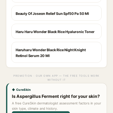
Beauty Of Joseon Relief Sun Spf50 Pa 50 Ml
Haru Haru Wonder Black Rice Hyaluronic Toner
Haruharu Wonder Black Rice Night Knight
Retinol Serum 20 Ml
PROMOTION · OUR OWN APP — THE FREE TOOLS WORK
WITHOUT IT
◆ CureSkin
Is Aspergillus Ferment right for your skin?
A free CureSkin dermatologist assessment factors in your
skin type, climate and history.