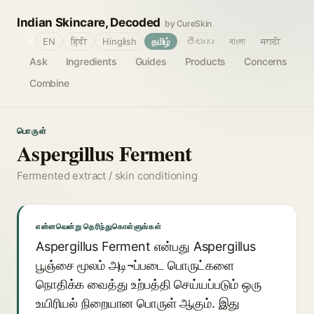
Indian Skincare, Decoded
by CureSkin
🌐
EN
हिंदी
Hinglish
தமிழ்
తెలుగు
বাংলা
मराठी
Ask
Ingredients
Guides
Products
Concerns
Combine
பொருள்
Aspergillus Ferment
Fermented extract / skin conditioning
என்னவென்று தெரிந்துகொள்ளுங்கள்
Aspergillus Ferment என்பது Aspergillus
பூஞ்சை மூலம் அடி¬ப்படை பொருட்களை
நொதிக்க வைத்து உற்பத்தி செய்யப்படும் ஒரு
உயிரியல் நிறையான பொருள் ஆகும். இது