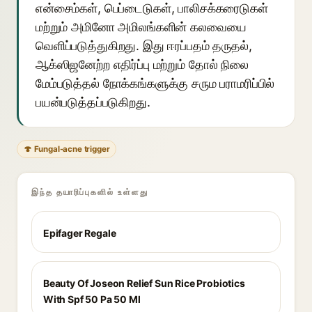
என்சைம்கள், பெப்டைடுகள், பாலிசக்கரைடுகள்
மற்றும் அமினோ அமிலங்களின் கலவையை
வெளிப்படுத்துகிறது. இது ஈரப்பதம் தருதல்,
ஆக்ஸிஜனேற்ற எதிர்ப்பு மற்றும் தோல் நிலை
மேம்படுத்தல் நோக்கங்களுக்கு சரும பராமரிப்பில்
பயன்படுத்தப்படுகிறது.
🍄 Fungal-acne trigger
இந்த தயாரிப்புகளில் உள்ளது
Epifager Regale
Beauty Of Joseon Relief Sun Rice Probiotics
With Spf 50 Pa 50 Ml